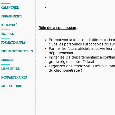
CALENDRIER
ENGAGEMENTS
KIDS ATHLÉ
Rôle de la commission
:
RECORDS
Promouvoir la fonction d'officiels techn
FORMATION JURY
clubs les personnes susceptibles de sui
Former les futurs officiels et suivre leu
DOCUMENTS OFFICIELS
départemental
Inciter les OT départementaux à continue
RUNNING
grade régional puis fédéral
Organiser des rendez-vous liés à la fonc
LIENS UTILES
du chronométrage")
NOS PARTENAIRES
MÉDIATHÈQUE