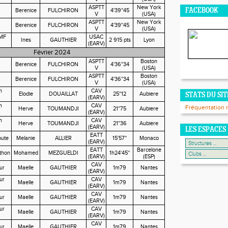
ASPTT
New York
Berenice
FULCHIRON
4'39''45
FACEBOOK
V
(USA)
ASPTT
New York
Berenice
FULCHIRON
4'39''45
V
(USA)
 MF
USAC
Ines
GAUTHIER
2 915 pts
Lyon
(EARV)
Février 2024
ASPTT
Boston
Berenice
FULCHIRON
4'36''34
V
(USA)
ASPTT
Boston
Berenice
FULCHIRON
4'36''34
V
(USA)
m
CAV
Elodie
DOUAILLAT
25''12
Aubiere
STATS DU SIT
(EARV)
m
CAV
Fréquentation 
Herve
TOUMANDJI
21''75
Aubiere
(EARV)
m
CAV
Herve
TOUMANDJI
21''36
Aubiere
(EARV)
LES ESPACES
EATT
ute
Melanie
ALLIER
15'57''
Monaco
(EARV)
EATT
Barcelone
thon
Mohamed
MEZGUELDI
1h24'45''
(EARV)
(ESP)
CAV
ur
Maelle
GAUTHIER
1m79
Nantes
(EARV)
ur
CAV
Maelle
GAUTHIER
1m79
Nantes
(EARV)
CAV
ur
Maelle
GAUTHIER
1m79
Nantes
(EARV)
ur
CAV
Maelle
GAUTHIER
1m79
Nantes
(EARV)
CAV
ur
Maelle
GAUTHIER
1m79
Nantes