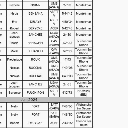
UMS
m
Isabelle
NGINN
27''83
Montelimar
(ASAD)
ASPTT
0m
Nadia
BENSAHA
5'44''42
Montelimar
V
ASPTT
0m
Eric
DELAYE
4'50''34
Montelimar
V
0m
Robert
DERYCKE
ACBP
5'42''45
Montelimar
Jean-
USAA
e
SANCHEZ
2m50
Montelimar
jacques
(ASAD)
CAV
Tournon Sur
m
Marie
BEHAGHEL
62''00
(EARV)
Rhone
CAV
Tournon Sur
m
Marie
BEHAGHEL
62''00
(EARV)
Rhone
UMS
Tournon Sur
m
Frederique
ROUX
14''43
(ASAD)
Rhone
UMS
Tournon Sur
Nicolas
BUCCIALI
4'49''03
(ASAD)
Rhone
UMS
Tournon Sur
Nicolas
BUCCIALI
4'49''03
(ASAD)
Rhone
Jean-
USAA
Tournon Sur
e
SANCHEZ
2m65
jacques
(ASAD)
Rhone
ASPTT
Bruxelles
0m
Berenice
FULCHIRON
4'12''73
V
(BEL)
Juin 2024
EATT
Villefranche
0m
Nelly
FORT
4'46''50
(EARV)
Sur Saone
EATT
Villefranche
0m
Nelly
FORT
4'46''50
(EARV)
Sur Saone
Thonon Les
m
Robert
DERYCKE
ACBP
2'43''92
Bains