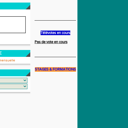
______________________________
Télévotes en cours
Pas de vote en cours
E
______________________________
mensuelle
STAGES & FORMATIONS