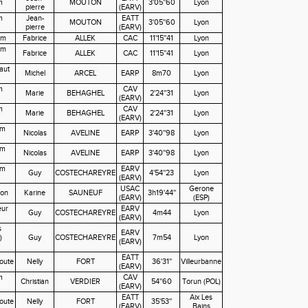
m
MOUTON
3'05''60
Lyon
pierre
(EARV)
m
Jean-
EATT
MOUTON
3'05''60
Lyon
pierre
(EARV)
0m
Fabrice
ALLEK
CAC
11'15''41
Lyon
0m
Fabrice
ALLEK
CAC
11'15''41
Lyon
saut
Michel
ARCEL
EARP
8m70
Lyon
m
CAV
Marie
BEHAGHEL
2'24''31
Lyon
(EARV)
m
CAV
Marie
BEHAGHEL
2'24''31
Lyon
(EARV)
0m
Nicolas
AVELINE
EARP
3'40''98
Lyon
0m
Nicolas
AVELINE
EARP
3'40''98
Lyon
0m
EARV
Guy
COSTECHAREYRE
4'54''23
Lyon
(EARV)
USAC
Gerone
hon
Karine
SAUNEUF
3h19'44''
(EARV)
(ESP)
eur
EARV
Guy
COSTECHAREYRE
4m44
Lyon
(EARV)
s
EARV
)
Guy
COSTECHAREYRE
7m54
Lyon
(EARV)
EATT
oute
Nelly
FORT
36'31''
Villeurbanne
(EARV)
m
CAV
Christian
VERDIER
54''60
Torun (POL)
(EARV)
EATT
Aix Les
oute
Nelly
FORT
35'53''
(EARV)
Bains