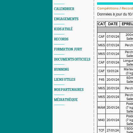
Compétitions
/
Record
CALENDRIER
Données à jour du 10
ENGAGEMENTS
CAT
DATE
EPRE
KIDS ATHLÉ
200
CAF
07/01/24
Salle
RECORDS
M65
07/01/24
Perch
FORMATION JURY
Perch
M65
07/01/24
Salle
DOCUMENTS OFFICIELS
Longu
CAF
07/01/24
Salle
Marte
RUNNING
CAF
13/01/24
(3 kg
60
LIENS UTILES
F45
20/01/24
Salle
M65
20/01/24
Perch
NOS PARTENAIRES
Perch
M65
20/01/24
Salle
MÉDIATHÈQUE
Poid
MAM
20/01/24
(7 kg
Salle
Poid
M40
20/01/24
(7 kg
Salle
1 50
TCF
27/01/24
Salle