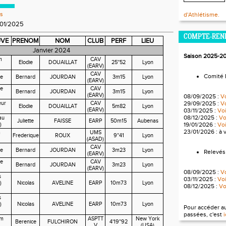
s
d'Athlétisme.
/01/2025
COMPTE-REN
UVE
PRENOM
NOM
CLUB
PERF
LIEU
Janvier 2024
Saison 2025-2
m
CAV
Elodie
DOUAILLAT
25''52
Lyon
(EARV)
CAV
Comité 
e
Bernard
JOURDAN
3m15
Lyon
(EARV)
e
CAV
Bernard
JOURDAN
3m15
Lyon
(EARV)
08/09/2025 :
Vo
eur
CAV
29/09/2025 :
Vo
Elodie
DOUAILLAT
5m82
Lyon
(EARV)
03/11/2025 :
Voi
08/12/2025 :
Voi
au
Juliette
FAISSE
EARP
50m15
Aubenas
)
19/01/2026 :
Voi
23/01/2026 : à 
m
UMS
Frederique
ROUX
9''41
Lyon
(ASAD)
CAV
e
Bernard
JOURDAN
3m23
Lyon
Relevés
(EARV)
e
CAV
Bernard
JOURDAN
3m23
Lyon
(EARV)
08/09/2025 :
Vo
s
03/11/2025 :
Voi
)
Nicolas
AVELINE
EARP
10m73
Lyon
08/12/2025 :
Voi
s
)
Nicolas
AVELINE
EARP
10m73
Lyon
Pour accéder a
passées, c'est
i
0m
ASPTT
New York
Berenice
FULCHIRON
4'19''92
V
(USA)