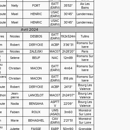
EATT
Aix Les
oute
Nelly
FORT
35'53''
(EARV)
Bains
USAC
oute
Mael
HENRIC
30'45''
Landerneau
(EARV)
USAC
oute
Mael
HENRIC
30'45''
Landerneau
(EARV)
Avril 2024
EATT
res
Nicolas
DESBOS
192k524m
Tullins
(EARV)
Romans Sur
0m
Robert
DERYCKE
ACBP
3'36''31
Isere
hon
Nicolas
ZALEJSKI
MAC07
2h28'20''
Paris
s
Romans Sur
Selene
BEUF
NAC
12m89
)
Isere
au
EATT
Romans Sur
d
Christian
MACON
4m64
(EARV)
Isere
)
cers
EATT
Romans Sur
Christian
MACON
818 pts
(EARV)
Isere
Bourg Les
ute
Robert
DERYCKE
ACBP
24'13''
Valence
Jean-
Bourg Les
thon
LANCELOT
MAC07
2h24'07''
pierre
Valence
ASPTT
Bourg Les
ute
Nadia
BENSAHA
22'09''
V
Valence
UMS
Monistrol
e
Fabien
ROUX
3m60
(ASAD)
Sur Loire
CAV
Monistrol
m
Marie
BEHAGHEL
2'21''51
(EARV)
Sur Loire
au
Juliette
FAISSE
EARP
50m90
Grenoble