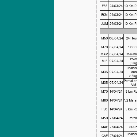
F35
24/03/24
10 Km R
ESM
24/03/24
10 Km R
JUM
24/03/24
10 Km R
M50
06/04/24
24 Heu
M70
07/04/24
1 00
MAM
07/04/24
Marat
Poid
MIF
07/04/24
(3 kg
Marte
M35
07/04/24
Lour
(15kg
PentaLan
M35
07/04/24
VM
M70
14/04/24
5 km Ro
M80
14/04/24
1/2 Mara
F50
14/04/24
5 km Ro
M50
27/04/24
Perch
MAF
27/04/24
800
Marte
CAF
27/04/24