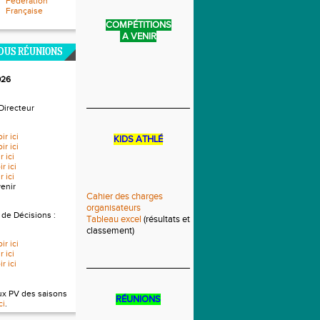
Fédération
Française
COMPÉTITIONS
A VENIR
DUS RÉUNIONS
026
____________________________
Directeur
ir ici
KIDS ATHLÉ
ir ici
r ici
r ici
r ici
venir
Cahier des charges
organisateurs
 de Décisions :
Tableau excel
(résultats et
classement)
ir ici
r ici
r ici
______________________________
ux PV des saisons
RÉUNIONS
ci
.