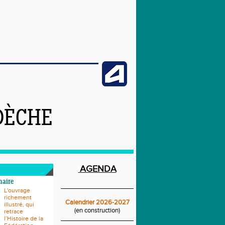
DÈCHE
AGENDA
naire
____________________________
L'ouvrage
richement
Calendrier 2026-2027
illustré, qui
(en construction)
retrace
____________________________
l’Histoire de la