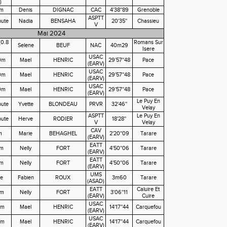
)
0m
Denis
DIGNAC
CAC
4'38''89
Grenoble
ASPTT
ute
Nadia
BENSAHA
20'35''
Chassieu
V
Mai 2024
(0.8
Romans Sur
Selene
BEUF
NAC
40m29
Isere
USAC
0m
Mael
HENRIC
29'57''48
Pace
(EARV)
USAC
0m
Mael
HENRIC
29'57''48
Pace
(EARV)
USAC
0m
Mael
HENRIC
29'57''48
Pace
(EARV)
Le Puy En
ute
Yvette
BLONDEAU
PRVR
32'46''
Velay
ASPTT
Le Puy En
ute
Herve
RODIER
18'28''
V
Velay
CAV
m
Marie
BEHAGHEL
2'20''09
Tarare
(EARV)
EATT
0m
Nelly
FORT
4'50''06
Tarare
(EARV)
EATT
0m
Nelly
FORT
4'50''06
Tarare
(EARV)
UMS
e
Fabien
ROUX
3m60
Tarare
(ASAD)
EATT
Caluire Et
0m
Nelly
FORT
3'06''11
(EARV)
Cuire
USAC
0m
Mael
HENRIC
14'17''44
Carquefou
(EARV)
USAC
0m
Mael
HENRIC
14'17''44
Carquefou
(EARV)