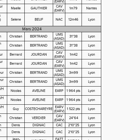
(EARV)
ur
CAV
Maelle
GAUTHIER
1m79
Nantes
(EARV)
s
)
Selene
BEUF
NAC
12m46
Lyon
Mars 2024
UMS
m
Christian
BERTRAND
31''38
Lyon
(ASAD)
m
UMS
Christian
BERTRAND
31''38
Lyon
(ASAD)
CAV
ur
Bernard
JOURDAN
1m42
Lyon
(EARV)
ur
CAV
Bernard
JOURDAN
1m42
Lyon
(EARV)
UMS
eur
Christian
BERTRAND
3m99
Lyon
(ASAD)
eur
UMS
Christian
BERTRAND
3m99
Lyon
(ASAD)
 VH
Nicolas
AVELINE
EARP
1 964 pts
Lyon
 VH
Nicolas
AVELINE
EARP
1 964 pts
Lyon
 VH
EARV
Guy
COSTECHAREYRE
1 522 pts
Lyon
(EARV)
m
CAV
Christian
VERDIER
24''64
Lyon
(EARV)
m
Denis
DIGNAC
CAC
2'10''25
Lyon
m
Denis
DIGNAC
CAC
2'10''25
Lyon
Jean-
EATT