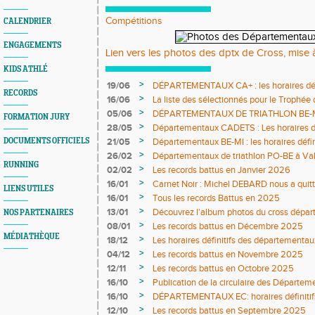
Compétitions
CALENDRIER
ENGAGEMENTS
Lien vers les photos des dptx de Cross, mise 
KIDS ATHLÉ
>
19/06
DÉPARTEMENTAUX CA+ : les horaires défi
RECORDS
>
16/06
La liste des sélectionnés pour le Trophée
>
05/06
DÉPARTEMENTAUX DE TRIATHLON BE-MI 0
FORMATION JURY
définitifs sont en ligne
>
28/05
Départementaux CADETS : Les horaires dé
>
DOCUMENTS OFFICIELS
21/05
Départementaux BE-MI : les horaires défin
>
26/02
Départementaux de triathlon PO-BE à Va
RUNNING
DÉFINITIFS ET COMPO JURY
>
02/02
Les records battus en Janvier 2026
>
16/01
Carnet Noir : Michel DEBARD nous a quit
LIENS UTILES
>
16/01
Tous les records Battus en 2025
>
13/01
Découvrez l'album photos du cross dépar
NOS PARTENAIRES
>
08/01
Les records battus en Décembre 2025
MÉDIATHÈQUE
>
18/12
Les horaires définitifs des départementau
>
04/12
Les records battus en Novembre 2025
>
12/11
Les records battus en Octobre 2025
>
16/10
Publication de la circulaire des Départe
>
16/10
DÉPARTEMENTAUX EC: horaires définitifs 
>
12/10
Les records battus en Septembre 2025