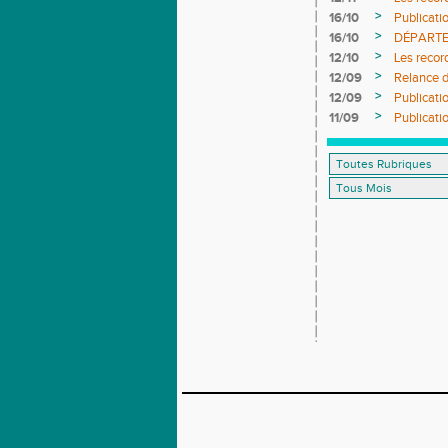
>
16/10
Publicati
>
16/10
DÉPARTEME
>
12/10
Les reco
>
12/09
Relance d
>
12/09
Publicati
>
11/09
Publicati