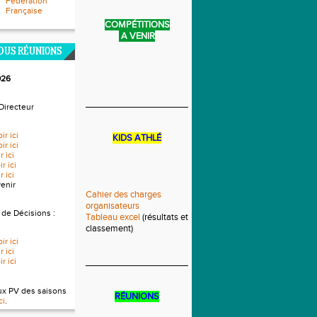
Fédération
Française
COMPÉTITIONS
A VENIR
DUS RÉUNIONS
026
____________________________
Directeur
ir ici
KIDS ATHLÉ
ir ici
r ici
r ici
r ici
venir
Cahier des charges
organisateurs
 de Décisions :
Tableau excel
(résultats et
classement)
ir ici
r ici
r ici
______________________________
ux PV des saisons
RÉUNIONS
ci
.