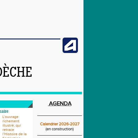
DÈCHE
AGENDA
naire
____________________________
L'ouvrage
richement
Calendrier 2026-2027
illustré, qui
(en construction)
retrace
____________________________
l’Histoire de la