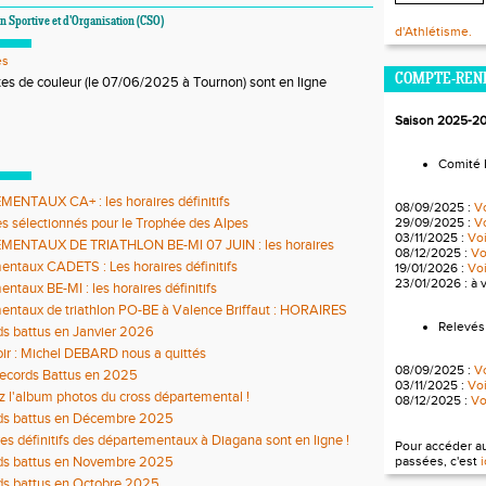
n Sportive et d'Organisation (CSO)
d'Athlétisme.
es
COMPTE-REN
tes de couleur (le 07/06/2025 à Tournon) sont en ligne
Saison 2025-2
Comité 
ENTAUX CA+ : les horaires définitifs
08/09/2025 :
Vo
des sélectionnés pour le Trophée des Alpes
29/09/2025 :
Vo
03/11/2025 :
Voi
ENTAUX DE TRIATHLON BE-MI 07 JUIN : les horaires
08/12/2025 :
Voi
 sont en ligne
ntaux CADETS : Les horaires définitifs
19/01/2026 :
Voi
23/01/2026 : à 
ntaux BE-MI : les horaires définitifs
ntaux de triathlon PO-BE à Valence Briffaut : HORAIRES
IFS ET COMPO JURY
Relevés
ds battus en Janvier 2026
ir : Michel DEBARD nous a quittés
08/09/2025 :
Vo
records Battus en 2025
03/11/2025 :
Voi
 l'album photos du cross départemental !
08/12/2025 :
Voi
rds battus en Décembre 2025
res définitifs des départementaux à Diagana sont en ligne !
Pour accéder a
rds battus en Novembre 2025
passées, c'est
i
ds battus en Octobre 2025