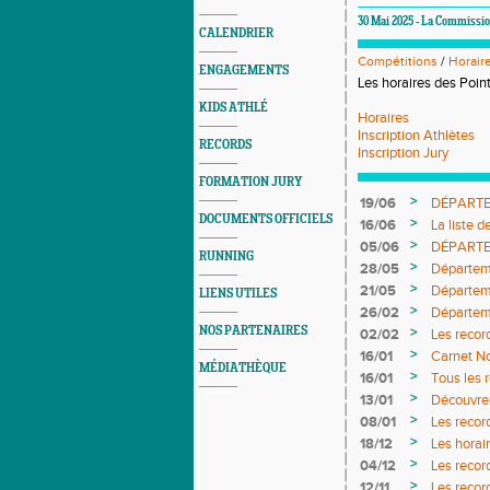
30 Mai 2025 - La Commissio
CALENDRIER
Compétitions
/
Horair
ENGAGEMENTS
Les horaires des Poin
KIDS ATHLÉ
Horaires
Inscription Athlètes
RECORDS
Inscription Jury
FORMATION JURY
>
19/06
DÉPARTEM
DOCUMENTS OFFICIELS
>
16/06
La liste 
>
05/06
DÉPARTEM
RUNNING
définitifs
>
28/05
Départeme
>
21/05
Départeme
LIENS UTILES
>
26/02
Départeme
DÉFINIT
NOS PARTENAIRES
>
02/02
Les recor
>
16/01
Carnet No
MÉDIATHÈQUE
>
16/01
Tous les 
>
13/01
Découvrez
>
08/01
Les reco
>
18/12
Les horai
>
04/12
Les reco
>
12/11
Les recor