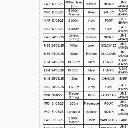
400m Haies
UMS
F40
17/05/25
Isabelle
NGINN
(76)
(ASAD)
5 000m
USAC
M60
17/05/25
Gilles
SAHUC
Marche
(EARV)
EATT
MAF
17/05/25
3 000m
Nelly
FORT
(EARV)
EATT
F40
17/05/25
3 000m
Nelly
FORT
(EARV)
Javelot
UMS
F40
24/05/25
Isabelle
NGINN
(600 g)
(ASAD)
UMS
M35
24/05/25
100m
Julien
SOLOWIEZ
(ASAD)
UMS
M55
24/05/25
100m
Frederic
DUCLOVEL
(ASAD)
USAC
TCM
24/05/25
10 000m
Mael
HENRIC
(EARV)
USAC
ESM
24/05/25
10 000m
Mael
HENRIC
(EARV)
MIM
25/05/25
120m
Elyes
CHAUVIN
EARP
EATT
F40
28/05/25
1 500m
Nelly
FORT
(EARV)
Disque
UMS
M80
30/05/25
Rene
RAUSCHER
(1.0 kg)
(ASAD)
UMS
F50
31/05/25
200m
Frederique
ROUX
(ASAD)
UMS
F40
31/05/25
Longueur
Isabelle
NGINN
(ASAD)
5 000m
F40
31/05/25
Elodie
VAROQUIER
EARP
Marche
UMS