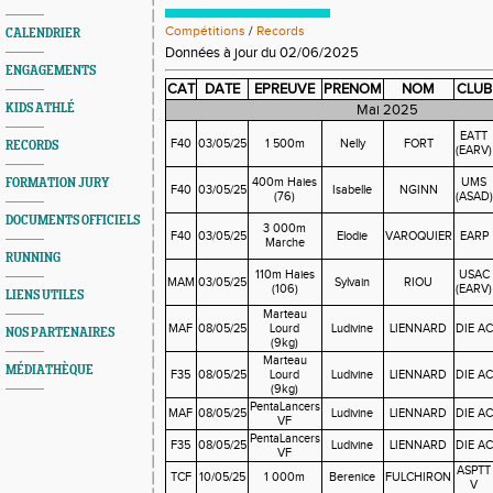
Compétitions
/
Records
CALENDRIER
Données à jour du 02/06/2025
ENGAGEMENTS
CAT
DATE
EPREUVE
PRENOM
NOM
CLUB
KIDS ATHLÉ
Mai 2025
EATT
F40
03/05/25
1 500m
Nelly
FORT
RECORDS
(EARV)
400m Haies
UMS
FORMATION JURY
F40
03/05/25
Isabelle
NGINN
(76)
(ASAD)
DOCUMENTS OFFICIELS
3 000m
F40
03/05/25
Elodie
VAROQUIER
EARP
Marche
RUNNING
110m Haies
USAC
MAM
03/05/25
Sylvain
RIOU
(106)
(EARV)
LIENS UTILES
Marteau
MAF
08/05/25
Lourd
Ludivine
LIENNARD
DIE AC
NOS PARTENAIRES
(9kg)
Marteau
MÉDIATHÈQUE
F35
08/05/25
Lourd
Ludivine
LIENNARD
DIE AC
(9kg)
PentaLancers
MAF
08/05/25
Ludivine
LIENNARD
DIE AC
VF
PentaLancers
F35
08/05/25
Ludivine
LIENNARD
DIE AC
VF
ASPTT
TCF
10/05/25
1 000m
Berenice
FULCHIRON
V