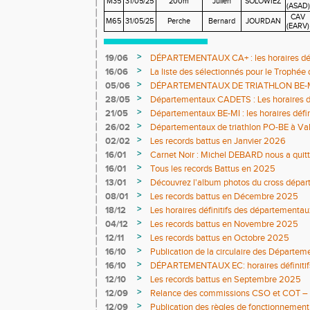
M35
31/05/25
200m
Julien
SOLOWIEZ
(ASAD)
CAV
M65
31/05/25
Perche
Bernard
JOURDAN
(EARV)
>
19/06
DÉPARTEMENTAUX CA+ : les horaires défi
>
16/06
La liste des sélectionnés pour le Trophée
>
05/06
DÉPARTEMENTAUX DE TRIATHLON BE-MI 0
définitifs sont en ligne
>
28/05
Départementaux CADETS : Les horaires dé
>
21/05
Départementaux BE-MI : les horaires défin
>
26/02
Départementaux de triathlon PO-BE à Va
DÉFINITIFS ET COMPO JURY
>
02/02
Les records battus en Janvier 2026
>
16/01
Carnet Noir : Michel DEBARD nous a quit
>
16/01
Tous les records Battus en 2025
>
13/01
Découvrez l'album photos du cross dépar
>
08/01
Les records battus en Décembre 2025
>
18/12
Les horaires définitifs des départementau
>
04/12
Les records battus en Novembre 2025
>
12/11
Les records battus en Octobre 2025
>
16/10
Publication de la circulaire des Départe
>
16/10
DÉPARTEMENTAUX EC: horaires définitifs 
>
12/10
Les records battus en Septembre 2025
>
12/09
Relance des commissions CSO et COT – ap
>
12/09
Publication des règles de fonctionnement