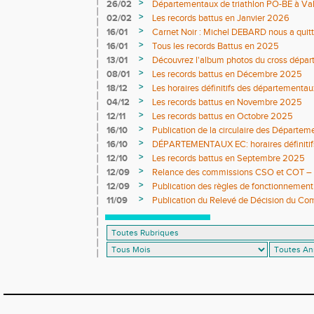
>
26/02
Départementaux de triathlon PO-BE à Va
DÉFINITIFS ET COMPO JURY
>
02/02
Les records battus en Janvier 2026
>
16/01
Carnet Noir : Michel DEBARD nous a quit
>
16/01
Tous les records Battus en 2025
>
13/01
Découvrez l'album photos du cross dépar
>
08/01
Les records battus en Décembre 2025
>
18/12
Les horaires définitifs des départementau
>
04/12
Les records battus en Novembre 2025
>
12/11
Les records battus en Octobre 2025
>
16/10
Publication de la circulaire des Départe
>
16/10
DÉPARTEMENTAUX EC: horaires définitifs 
>
12/10
Les records battus en Septembre 2025
>
12/09
Relance des commissions CSO et COT – ap
>
12/09
Publication des règles de fonctionnement
>
11/09
Publication du Relevé de Décision du Co