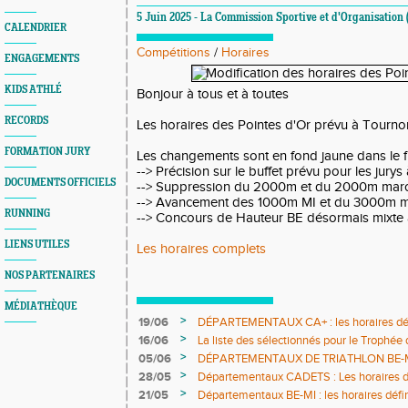
5 Juin 2025 - La Commission Sportive et d'Organisation
CALENDRIER
Compétitions
/
Horaires
ENGAGEMENTS
KIDS ATHLÉ
Bonjour à tous et à toutes
RECORDS
Les horaires des Pointes d'Or prévu à Tournon
FORMATION JURY
Les changements sont en fond jaune dans le f
--> Précision sur le buffet prévu pour les jurys 
DOCUMENTS OFFICIELS
--> Suppression du 2000m et du 2000m marche
--> Avancement des 1000m MI et du 3000m 
RUNNING
--> Concours de Hauteur BE désormais mixte
LIENS UTILES
Les horaires complets
NOS PARTENAIRES
MÉDIATHÈQUE
>
19/06
DÉPARTEMENTAUX CA+ : les horaires défi
>
16/06
La liste des sélectionnés pour le Trophée
>
05/06
DÉPARTEMENTAUX DE TRIATHLON BE-MI 0
définitifs sont en ligne
>
28/05
Départementaux CADETS : Les horaires dé
>
21/05
Départementaux BE-MI : les horaires défin