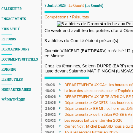
7 Juillet 2025 -
Le Comité
(Le Comité)
CALENDRIER
Compétitions
/
Résultats
ENGAGEMENTS
KIDS ATHLÉ
Ce week end avait lieu les pointes d'or à Obe
RECORDS
3 athlètes du Comité étaient présent(s)
FORMATION JURY
Quentin VINCENT (EATT/EARV) a réalisé 112 p
en Minime
DOCUMENTS OFFICIELS
Chez les féminines, Solenn DUPRE (EARP) ter
RUNNING
juste devant Salambo MATIP NGOM (UMS/ASA
LIENS UTILES
>
19/06
DÉPARTEMENTAUX CA+ : les horaires défi
NOS PARTENAIRES
>
16/06
La liste des sélectionnés pour le Trophée
>
05/06
DÉPARTEMENTAUX DE TRIATHLON BE-MI 0
MÉDIATHÈQUE
définitifs sont en ligne
>
28/05
Départementaux CADETS : Les horaires dé
>
21/05
Départementaux BE-MI : les horaires défin
>
26/02
Départementaux de triathlon PO-BE à Va
DÉFINITIFS ET COMPO JURY
>
02/02
Les records battus en Janvier 2026
>
16/01
Carnet Noir : Michel DEBARD nous a quit
>
16/01
Tous les records Battus en 2025