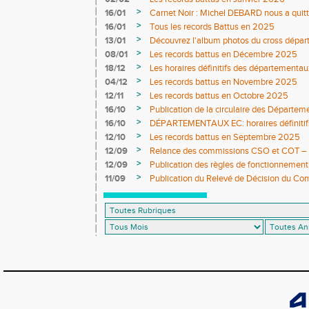
>
16/01
Carnet Noir : Michel DEBARD nous a quit
>
16/01
Tous les records Battus en 2025
>
13/01
Découvrez l'album photos du cross dépar
>
08/01
Les records battus en Décembre 2025
>
18/12
Les horaires définitifs des départementau
>
04/12
Les records battus en Novembre 2025
>
12/11
Les records battus en Octobre 2025
>
16/10
Publication de la circulaire des Départe
>
16/10
DÉPARTEMENTAUX EC: horaires définitifs 
>
12/10
Les records battus en Septembre 2025
>
12/09
Relance des commissions CSO et COT – ap
>
12/09
Publication des règles de fonctionnement
>
11/09
Publication du Relevé de Décision du Co