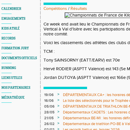
Compétitions
/
Résultats
CALENDRIER
ENGAGEMENTS
Ce week end avait lieu le Championnats de F
KIDS ATHLÉ
Vertical à Val d'Isère avec les participations d
notre comité.
RECORDS
Voici les classements des athlètes des clubs
FORMATION JURY
TCM :
DOCUMENTS OFFICIELS
Tony SAINSORNY (EATT/EARV) est 70e
RUNNING
Hervé RODIER (ASPTT Valence) est 143 (5e 
Jordan DUTOYA (ASPTT Valence) est 166e (
LIENS UTILES
NOS PARTENAIRES
>
19/06
DÉPARTEMENTAUX CA+ : les horaires défi
MÉDIATHÈQUE
>
16/06
La liste des sélectionnés pour le Trophée
>
05/06
DÉPARTEMENTAUX DE TRIATHLON BE-MI 0
définitifs sont en ligne
>
28/05
Départementaux CADETS : Les horaires dé
>
21/05
Départementaux BE-MI : les horaires défin
>
26/02
Départementaux de triathlon PO-BE à Va
DÉFINITIFS ET COMPO JURY
>
02/02
Les records battus en Janvier 2026