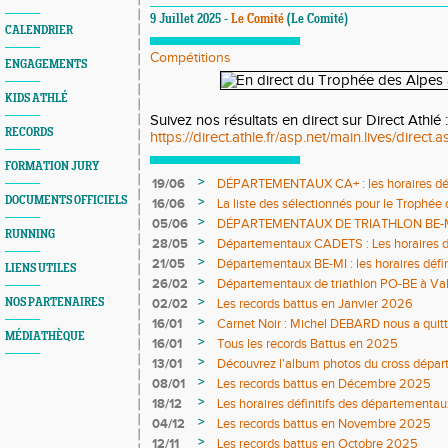
9 Juillet 2025 -
Le Comité
(Le Comité)
CALENDRIER
Compétitions
ENGAGEMENTS
KIDS ATHLÉ
Suivez nos résultats en direct sur Direct Athlé :
RECORDS
https://direct.athle.fr/asp.net/main.lives/direct.as
FORMATION JURY
>
19/06
DÉPARTEMENTAUX CA+ : les horaires défi
DOCUMENTS OFFICIELS
>
16/06
La liste des sélectionnés pour le Trophée
>
05/06
DÉPARTEMENTAUX DE TRIATHLON BE-MI 0
RUNNING
définitifs sont en ligne
>
28/05
Départementaux CADETS : Les horaires dé
>
21/05
Départementaux BE-MI : les horaires défin
LIENS UTILES
>
26/02
Départementaux de triathlon PO-BE à Va
DÉFINITIFS ET COMPO JURY
>
NOS PARTENAIRES
02/02
Les records battus en Janvier 2026
>
16/01
Carnet Noir : Michel DEBARD nous a quit
MÉDIATHÈQUE
>
16/01
Tous les records Battus en 2025
>
13/01
Découvrez l'album photos du cross dépar
>
08/01
Les records battus en Décembre 2025
>
18/12
Les horaires définitifs des départementau
>
04/12
Les records battus en Novembre 2025
>
12/11
Les records battus en Octobre 2025