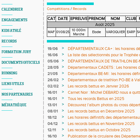
Compétitions
/
Records
CALENDRIER
CAT
DATE
EPREUVE
PRENOM
NOM
CLUB
ENGAGEMENTS
Août 2025
10 000m
KIDS ATHLÉ
MAF
01/08/25
Elodie
VAROQUIER
EARP
54
Marche
RECORDS
>
19/06
DÉPARTEMENTAUX CA+ : les horaires défi
FORMATION JURY
>
16/06
La liste des sélectionnés pour le Trophée
>
05/06
DÉPARTEMENTAUX DE TRIATHLON BE-MI 0
DOCUMENTS OFFICIELS
définitifs sont en ligne
>
28/05
Départementaux CADETS : Les horaires dé
>
RUNNING
21/05
Départementaux BE-MI : les horaires défin
>
26/02
Départementaux de triathlon PO-BE à Va
LIENS UTILES
DÉFINITIFS ET COMPO JURY
>
02/02
Les records battus en Janvier 2026
>
16/01
Carnet Noir : Michel DEBARD nous a quit
NOS PARTENAIRES
>
16/01
Tous les records Battus en 2025
>
13/01
Découvrez l'album photos du cross dépar
MÉDIATHÈQUE
>
08/01
Les records battus en Décembre 2025
>
18/12
Les horaires définitifs des départementau
>
04/12
Les records battus en Novembre 2025
>
12/11
Les records battus en Octobre 2025
>
16/10
Publication de la circulaire des Départe