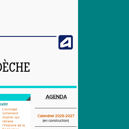
DÈCHE
AGENDA
naire
____________________________
L'ouvrage
richement
Calendrier 2026-2027
illustré, qui
(en construction)
retrace
____________________________
l’Histoire de la