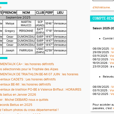
s
d'Athlétisme.
VE
PRENOM
NOM
CLUB
PERF
LIEU
Septembre 2025
COMPTE-REN
MARTIN
SCP
te
Maloya
18'46''
Venissieux
MAUCCI
(ASAD)
Saison 2025-2
EATT
te
Gregory
PERSONNE
17'18''
Venissieux
(EARV)
te
Cesar
DUMONCEAU
EARP
14'47''
Venissieux
Comité 
te
Cesar
DUMONCEAU
EARP
14'47''
Venissieux
te
Cesar
DUMONCEAU
EARP
14'47''
Venissieux
08/09/2025 :
Vo
USAC
Joseph
FARRUGIA
42'59''
Venissieux
29/09/2025 :
Vo
(EARV)
03/11/2025 :
Voi
08/12/2025 :
Voi
19/01/2026 :
Voi
ENTAUX CA+ : les horaires définitifs
23/01/2026 : à 
des sélectionnés pour le Trophée des Alpes
ENTAUX DE TRIATHLON BE-MI 07 JUIN : les horaires
Relevés
 sont en ligne
ntaux CADETS : Les horaires définitifs
ntaux BE-MI : les horaires définitifs
08/09/2025 :
Vo
ntaux de triathlon PO-BE à Valence Briffaut : HORAIRES
03/11/2025 :
Voi
IFS ET COMPO JURY
08/12/2025 :
Voi
ds battus en Janvier 2026
ir : Michel DEBARD nous a quittés
records Battus en 2025
Pour accéder a
passées, c'est
i
 l'album photos du cross départemental !