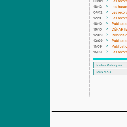
>
08/01
Les reco
>
18/12
Les horai
>
04/12
Les reco
>
12/11
Les recor
>
16/10
Publicati
>
16/10
DÉPARTEME
>
12/09
Relance d
>
12/09
Publicati
>
11/09
Publicati
>
11/09
Les recor