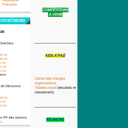
Fédération
Française
COMPÉTITIONS
A VENIR
DUS RÉUNIONS
026
____________________________
Directeur
ir ici
KIDS ATHLÉ
ir ici
r ici
r ici
r ici
venir
Cahier des charges
organisateurs
 de Décisions :
Tableau excel
(résultats et
classement)
ir ici
r ici
r ici
______________________________
ux PV des saisons
RÉUNIONS
ci
.