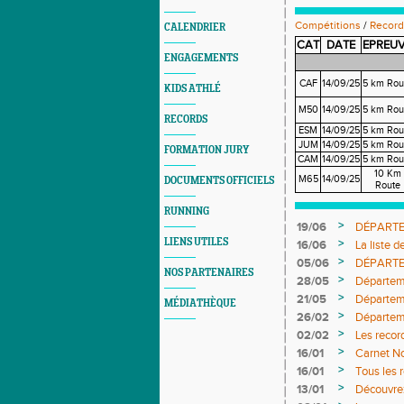
Compétitions
/
Record
CALENDRIER
CAT
DATE
EPREU
ENGAGEMENTS
CAF
14/09/25
5 km Rou
KIDS ATHLÉ
M50
14/09/25
5 km Rou
RECORDS
ESM
14/09/25
5 km Rou
JUM
14/09/25
5 km Rou
FORMATION JURY
CAM
14/09/25
5 km Rou
10 Km
M65
14/09/25
DOCUMENTS OFFICIELS
Route
RUNNING
>
19/06
DÉPARTEM
LIENS UTILES
>
16/06
La liste 
>
05/06
DÉPARTEM
NOS PARTENAIRES
définitifs
>
28/05
Départeme
>
21/05
Départeme
MÉDIATHÈQUE
>
26/02
Départeme
DÉFINIT
>
02/02
Les recor
>
16/01
Carnet No
>
16/01
Tous les 
>
13/01
Découvrez