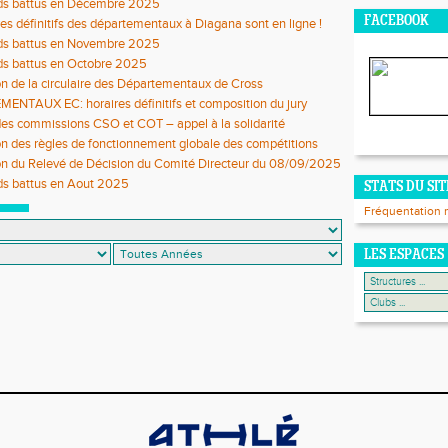
rds battus en Décembre 2025
FACEBOOK
res définitifs des départementaux à Diagana sont en ligne !
rds battus en Novembre 2025
ds battus en Octobre 2025
on de la circulaire des Départementaux de Cross
NTAUX EC: horaires définitifs et composition du jury
es commissions CSO et COT – appel à la solidarité
on des règles de fonctionnement globale des compétitions
on du Relevé de Décision du Comité Directeur du 08/09/2025
ds battus en Aout 2025
STATS DU SIT
Fréquentation 
LES ESPACES