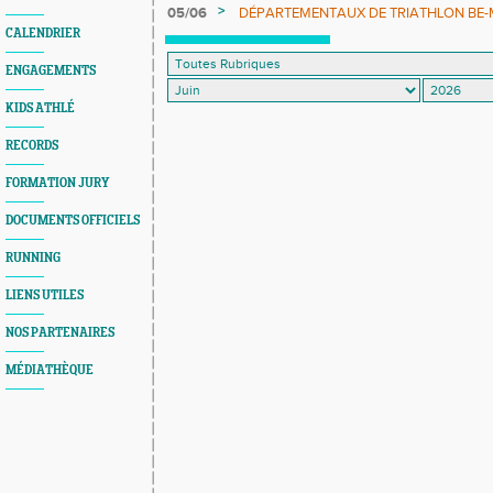
>
05/06
DÉPARTEMENTAUX DE TRIATHLON BE-MI 0
définitifs sont en ligne
CALENDRIER
ENGAGEMENTS
KIDS ATHLÉ
RECORDS
FORMATION JURY
DOCUMENTS OFFICIELS
RUNNING
LIENS UTILES
NOS PARTENAIRES
MÉDIATHÈQUE