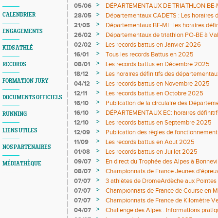
>
05/06
DÉPARTEMENTAUX DE TRIATHLON BE-MI 0
définitifs sont en ligne
>
CALENDRIER
28/05
Départementaux CADETS : Les horaires dé
>
21/05
Départementaux BE-MI : les horaires défin
ENGAGEMENTS
>
26/02
Départementaux de triathlon PO-BE à Va
DÉFINITIFS ET COMPO JURY
>
02/02
Les records battus en Janvier 2026
KIDS ATHLÉ
>
16/01
Tous les records Battus en 2025
>
08/01
Les records battus en Décembre 2025
RECORDS
>
18/12
Les horaires définitifs des départementau
FORMATION JURY
>
04/12
Les records battus en Novembre 2025
>
12/11
Les records battus en Octobre 2025
DOCUMENTS OFFICIELS
>
16/10
Publication de la circulaire des Départe
>
16/10
DÉPARTEMENTAUX EC: horaires définitifs 
RUNNING
>
12/10
Les records battus en Septembre 2025
LIENS UTILES
>
12/09
Publication des règles de fonctionnement
>
11/09
Les records battus en Aout 2025
NOS PARTENAIRES
>
01/08
Les records battus en Juillet 2025
>
09/07
En direct du Trophée des Alpes à Bonnevil
MÉDIATHÈQUE
>
08/07
Championnats de France Jeunes d'épre
>
07/07
3 athlètes de DromeArdèche aux Pointes 
>
07/07
Championnats de France de Course en 
>
07/07
Championnats de France de Kilomètre Ver
>
04/07
Challenge des Alpes : Informations prati