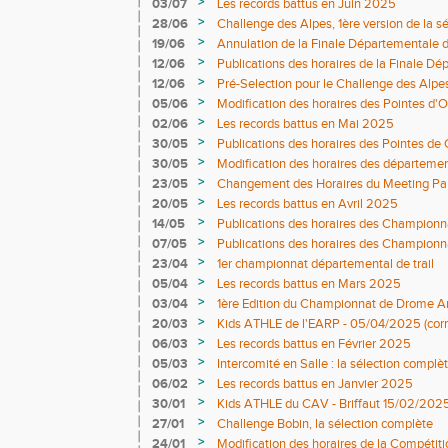
organisation de la journée
>
03/07
Les records battus en Juin 2025
>
28/06
Challenge des Alpes, 1ère version de la sé
>
19/06
Annulation de la Finale Départementale 
>
12/06
Publications des horaires de la Finale 
>
12/06
Pré-Selection pour le Challenge des Alpe
>
05/06
Modification des horaires des Pointes d'O
>
02/06
Les records battus en Mai 2025
>
30/05
Publications des horaires des Pointes de
>
30/05
Modification des horaires des départeme
>
23/05
Changement des Horaires du Meeting Pau
>
20/05
Les records battus en Avril 2025
>
14/05
Publications des horaires des Champio
>
07/05
Publications des horaires des Champion
Demi-fond
>
23/04
1er championnat départemental de trail
>
05/04
Les records battus en Mars 2025
>
03/04
1ère Edition du Championnat de Drome Ar
>
20/03
Kids ATHLE de l'EARP - 05/04/2025 (corr
>
06/03
Les records battus en Février 2025
>
05/03
Intercomité en Salle : la sélection complè
>
06/02
Les records battus en Janvier 2025
>
30/01
Kids ATHLE du CAV - Briffaut 15/02/202
>
27/01
Challenge Bobin, la sélection complète
>
24/01
Modification des horaires de la Compétitio