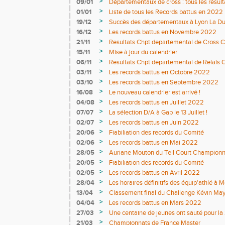
>
09/01
Départementaux de cross : tous les résulta
>
01/01
Liste de tous les Records battus en 2022
>
19/12
Succès des départementaux à Lyon La D
>
16/12
Les records battus en Novembre 2022
>
21/11
Resultats Chpt departemental de Cross C
>
15/11
Mise à jour du calendrier
>
06/11
Resultats Chpt departemental de Relais 
>
03/11
Les records battus en Octobre 2022
>
03/10
Les records battus en Septembre 2022
>
16/08
Le nouveau calendrier est arrivé !
>
04/08
Les records battus en Juillet 2022
>
07/07
La sélection D/A à Gap le 13 Juillet !
>
02/07
Les records battus en Juin 2022
>
20/06
Fiabiliation des records du Comité
>
02/06
Les records battus en Mai 2022
>
28/05
Auriane Mouton du Teil Court Championne
Court à Salers
>
20/05
Fiabiliation des records du Comité
>
02/05
Les records battus en Avril 2022
>
28/04
Les horaires définitifs des équip'athlé à M
>
13/04
Classement final du Challenge Kévin Ma
>
04/04
Les records battus en Mars 2022
>
27/03
Une centaine de jeunes ont sauté pour l
Kévin Mayer !
>
21/03
Championnats de France Master