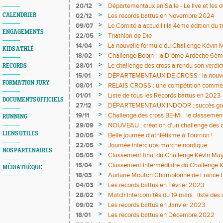
>
20/12
Départementaux en Salle - Le live et les d
>
CALENDRIER
02/12
Les records battus en Novembre 2024
>
09/07
Le Comité a accueilli la 4ème édition du 
ENGAGEMENTS
>
22/05
Triathlon de Die
>
14/04
La nouvelle formule du Challenge Kévin M
KIDS ATHLÉ
>
18/02
Challenge Bobin : la Drôme Ardèche 6èm
Cross
>
28/01
Le challenge des cross a rendu son verdict
RECORDS
>
15/01
DÉPARTEMENTAUX DE CROSS : la nouvelle 
FORMATION JURY
>
08/01
RELAIS CROSS : une compétition commenc
>
01/01
Liste de tous les Records battus en 2023
DOCUMENTS OFFICIELS
>
27/12
DÉPARTEMENTAUX INDOOR : succès gran
>
19/11
Challenge des cross BE-MI : le classemen
RUNNING
>
29/09
NOUVEAU : création d'un challenge des cr
LIENS UTILES
>
30/05
Belle journée d'athlétisme à Tournon !
>
22/05
Journée interclubs marche nordique
NOS PARTENAIRES
>
05/05
Classement final du Challenge Kévin Ma
>
15/04
Classement intermédiaire du Challenge 
MÉDIATHÈQUE
>
18/03
Auriane Mouton Championne de France Esp
>
04/03
Les records battus en Février 2023
>
28/02
Match intercomités du 19 mars : liste des
>
09/02
Les records battus en Janvier 2023
>
18/01
Les records battus en Décembre 2022